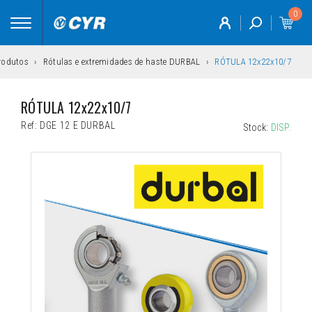
0
Toggle
navigation
rodutos
Rótulas e extremidades de haste DURBAL
RÓTULA 12x22x10/7
RÓTULA 12x22x10/7
Ref:
DGE 12 E DURBAL
Stock:
DISP.