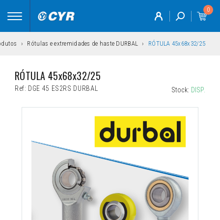
0
Toggle
navigation
odutos
Rótulas e extremidades de haste DURBAL
RÓTULA 45x68x32/25
RÓTULA 45x68x32/25
Ref:
DGE 45 ES2RS DURBAL
Stock:
DISP.