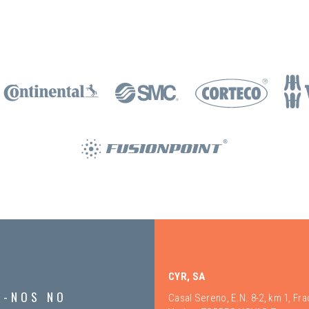
CYR, SA
A-NOS NO
Casal Sereno, E.N. 8-2, km 1, Fr