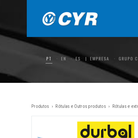
PT
EN
ES
EMPRESA
GRUPO 
Produtos
Rótulas e Outros produtos
Rótulas e ex