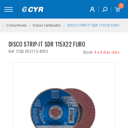
0
Toggle
navigation
s
Consumiveis
Discos lamelados
DISCO STRIP-IT SDR 115X22 FURO
DISCO STRIP-IT SDR 115X22 FURO
Ref:
OSB 003115-8003
Stock:
4 a 6 dias úteis