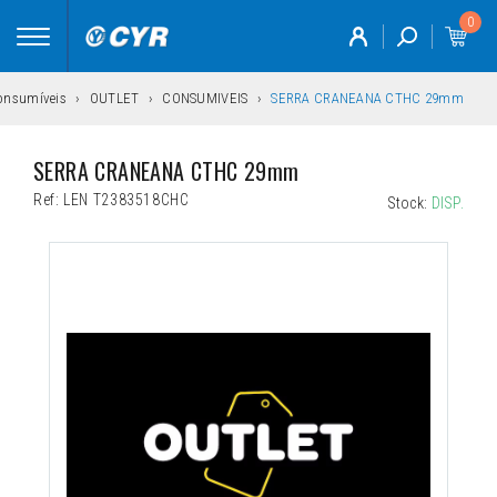
0
Toggle
navigation
onsumíveis
OUTLET
CONSUMIVEIS
SERRA CRANEANA CTHC 29mm
SERRA CRANEANA CTHC 29mm
Ref:
LEN T2383518CHC
Stock:
DISP.