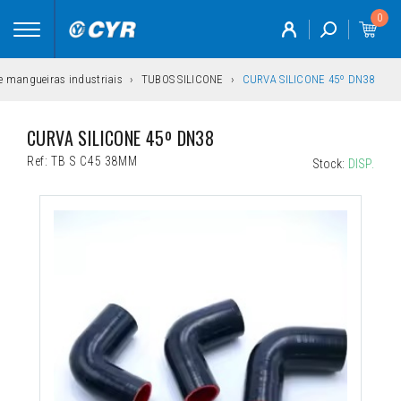
0
Toggle
navigation
 e mangueiras industriais
TUBOS SILICONE
CURVA SILICONE 45º DN38
CURVA SILICONE 45º DN38
Ref:
TB S C45 38MM
Stock:
DISP.