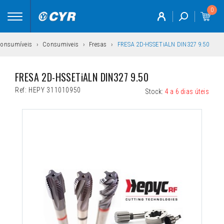
0
Toggle
navigation
consumíveis
Consumiveis
Fresas
FRESA 2D-HSSETiALN DIN327 9.50
FRESA 2D-HSSETiALN DIN327 9.50
Ref:
HEPY 311010950
Stock:
4 a 6 dias úteis