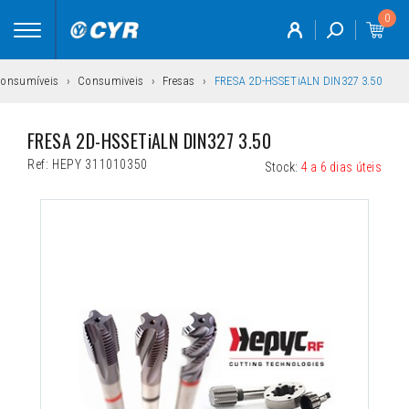
0
Toggle
navigation
consumíveis
Consumiveis
Fresas
FRESA 2D-HSSETiALN DIN327 3.50
FRESA 2D-HSSETiALN DIN327 3.50
Ref:
HEPY 311010350
Stock:
4 a 6 dias úteis