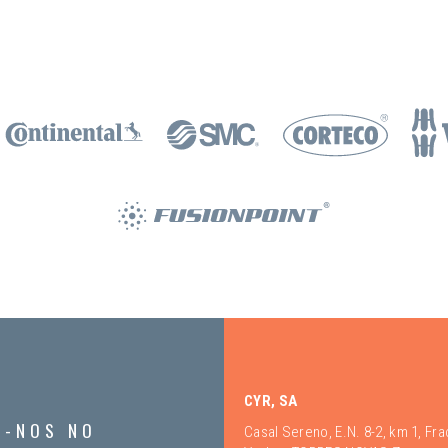
CYR, SA
A-NOS NO
Casal Sereno, E.N. 8-2, km 1, Fr