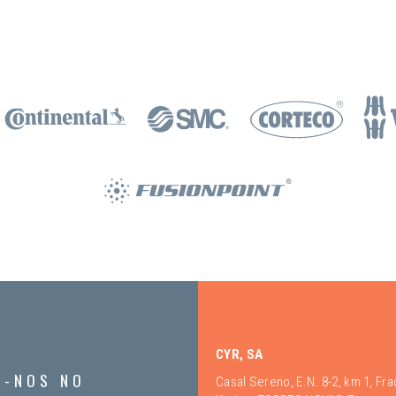
CYR, SA
A-NOS NO
Casal Sereno, E.N. 8-2, km 1, Fr