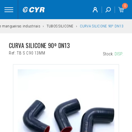
0
Toggle
navigation
 e mangueiras industriais
TUBOS SILICONE
CURVA SILICONE 90º DN13
CURVA SILICONE 90º DN13
Ref:
TB S C90 13MM
Stock:
DISP.