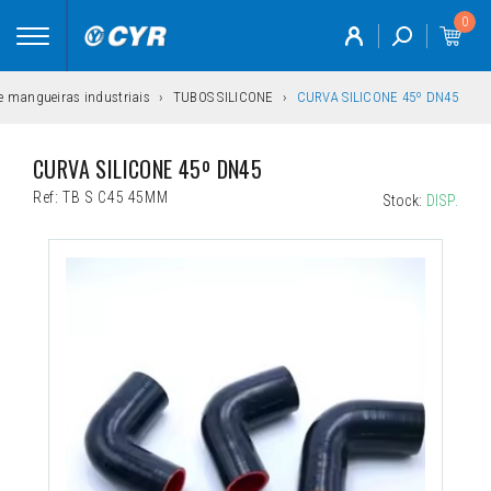
0
Toggle
navigation
 e mangueiras industriais
TUBOS SILICONE
CURVA SILICONE 45º DN45
CURVA SILICONE 45º DN45
Ref:
TB S C45 45MM
Stock:
DISP.