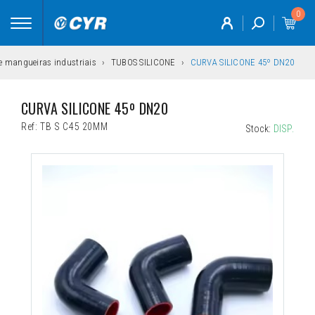
0
Toggle
navigation
 e mangueiras industriais
TUBOS SILICONE
CURVA SILICONE 45º DN20
CURVA SILICONE 45º DN20
Ref:
TB S C45 20MM
Stock:
DISP.