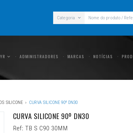
Categoria
CYR
ADMINISTRADORES
MARCAS
NOTÍCIAS
PROD
OS SILICONE
CURVA SILICONE 90º DN30
CURVA SILICONE 90º DN30
Ref:
TB S C90 30MM