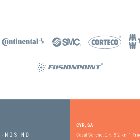
CYR, SA
A-NOS NO
Casal Sereno, E.N. 8-2, km 1, Fr