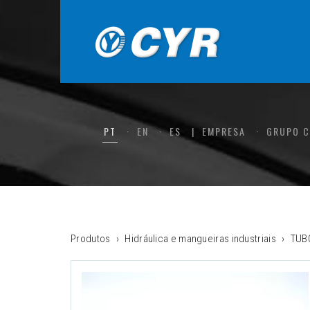
PT
EN
ES
EMPRESA
GRUPO 
Produtos
Hidráulica e mangueiras industriais
TUB