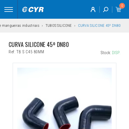
0
Toggle
navigation
 e mangueiras industriais
TUBOS SILICONE
CURVA SILICONE 45º DN80
CURVA SILICONE 45º DN80
Ref:
TB S C45 80MM
Stock:
DISP.