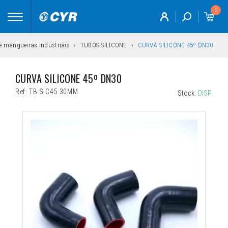
0
Toggle
navigation
 e mangueiras industriais
TUBOS SILICONE
CURVA SILICONE 45º DN30
CURVA SILICONE 45º DN30
Ref:
TB S C45 30MM
Stock:
DISP.