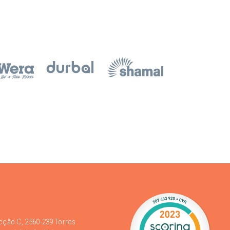
acção C, 2560-239 Torres