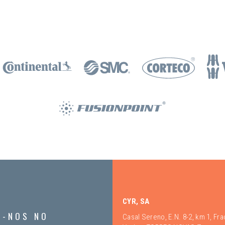
CYR, SA
A-NOS NO
Casal Sereno, E.N. 8-2, km 1, Fr