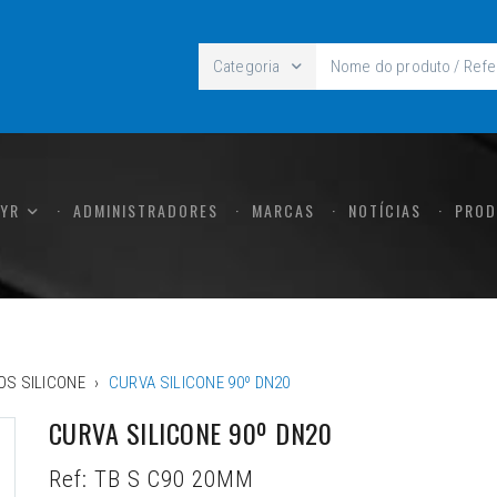
Categoria
CYR
ADMINISTRADORES
MARCAS
NOTÍCIAS
PROD
OS SILICONE
CURVA SILICONE 90º DN20
CURVA SILICONE 90º DN20
Ref:
TB S C90 20MM