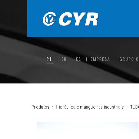
PT
EN
ES
EMPRESA
GRUPO 
Produtos
Hidráulica e mangueiras industriais
TUB