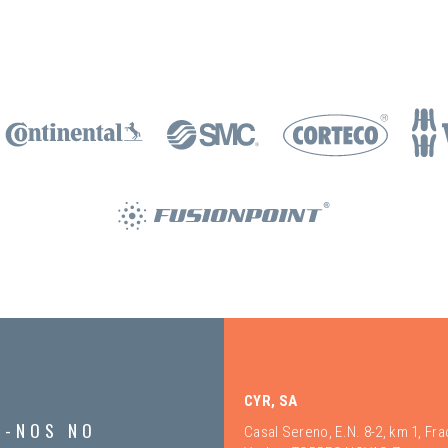
CYR, SA
A-NOS NO
Casal Sereno, E.N. 8-2, km 1, Fr