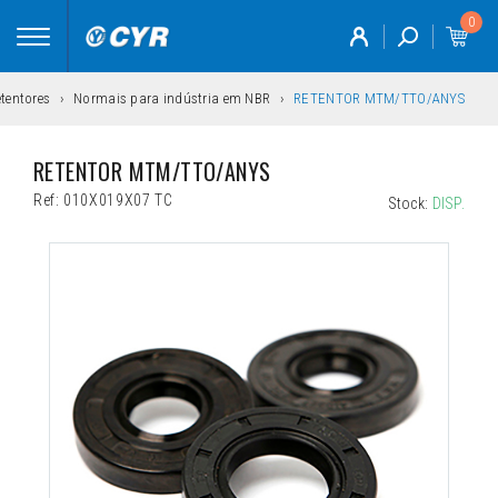
0
Toggle
navigation
tentores
Normais para indústria em NBR
RETENTOR MTM/TTO/ANYS
RETENTOR MTM/TTO/ANYS
Ref:
010X019X07 TC
Stock:
DISP.