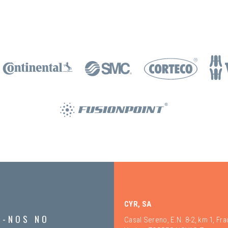
CYR, SA
A-NOS NO
Casal Sereno, E.N. 8-2, km 1, Fr