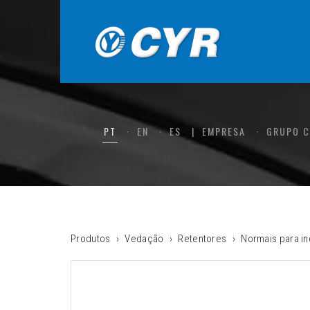
PT
EN
ES
EMPRESA
GRUPO 
Produtos
Vedação
Retentores
Normais para in