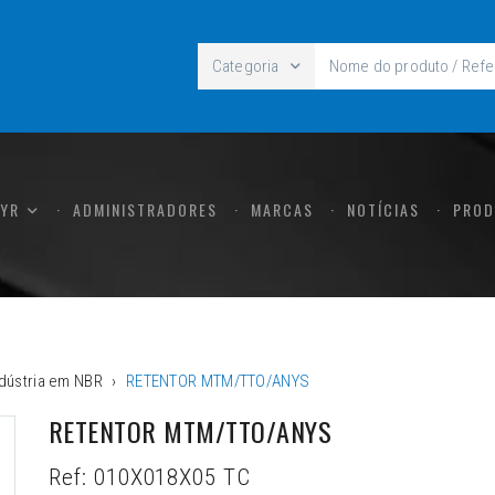
Categoria
CYR
ADMINISTRADORES
MARCAS
NOTÍCIAS
PROD
dústria em NBR
RETENTOR MTM/TTO/ANYS
RETENTOR MTM/TTO/ANYS
Ref:
010X018X05 TC