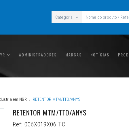
Categoria
CYR
ADMINISTRADORES
MARCAS
NOTÍCIAS
PROD
dústria em NBR
RETENTOR MTM/TTO/ANYS
RETENTOR MTM/TTO/ANYS
Ref:
006X019X06 TC