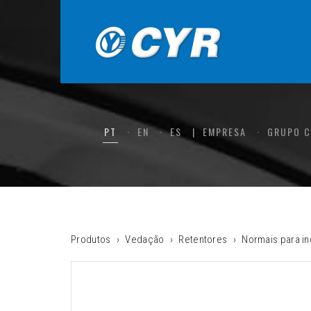
PT
EN
ES
EMPRESA
GRUPO 
Produtos
Vedação
Retentores
Normais para in