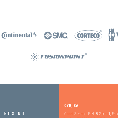
CYR, SA
A-NOS NO
Casal Sereno, E.N. 8-2, km 1, Fr