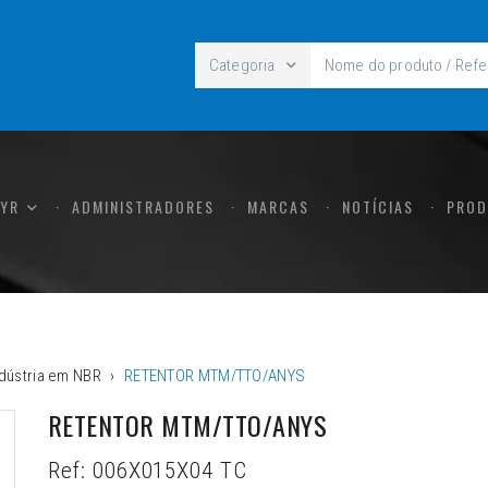
Categoria
CYR
ADMINISTRADORES
MARCAS
NOTÍCIAS
PROD
dústria em NBR
RETENTOR MTM/TTO/ANYS
RETENTOR MTM/TTO/ANYS
Ref:
006X015X04 TC