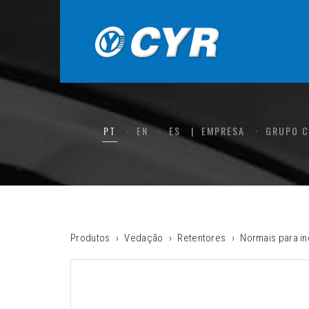
PT
EN
ES
EMPRESA
GRUPO 
Produtos
Vedação
Retentores
Normais para in