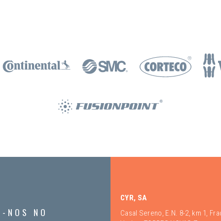
CYR, SA
A-NOS NO
Casal Sereno, E.N. 8-2, km 1, Fr