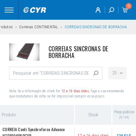
0
Toggle
navigation
rodutos
Correias CONTINENTAL
CORREIAS SINCRONAS DE BORRACHA
CORREIAS SINCRONAS DE
BORRACHA
25
Nota: Se a informação de stock for
12 a 16 dias úteis
, faça a sua encomenda
que contatamos de volta se for impossível cumprir esse prazo.
Preço público
Produto
Stock
(S/ IVA)
CORREIA Conti Synchroforce Advance 
HTD8104050CXP
124,61 €
12 a 16 dias úteis