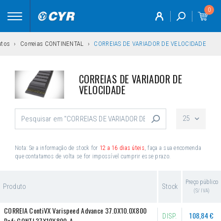
0
Toggle
navigation
utos
Correias CONTINENTAL
CORREIAS DE VARIADOR DE VELOCIDADE
CORREIAS DE VARIADOR DE
VELOCIDADE
25
Nota: Se a informação de stock for
12 a 16 dias úteis
, faça a sua encomenda
que contatamos de volta se for impossível cumprir esse prazo.
Preço público
Produto
Stock
(S/ IVA)
CORREIA ContiVX Varispeed Advance 37.0X10.0X800
108,84 €
DISP.
Ref:
CONTI 37X10X800-A