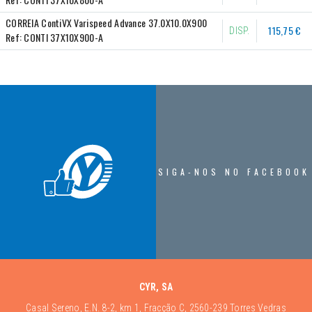
CORREIA ContiVX Varispeed Advance 37.0X10.0X900
115,75 €
DISP.
Ref:
CONTI 37X10X900-A
SIGA-NOS NO FACEBOOK
CYR, SA
Casal Sereno, E.N. 8-2, km 1, Fracção C, 2560-239 Torres Vedras