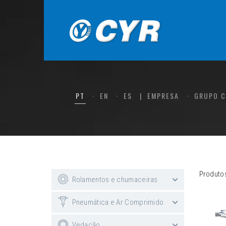
PT
EN
ES
EMPRESA
GRUPO 
Produto
Rolamentos e chumaceiras
Pneumática e Ar Comprimido
Vedação